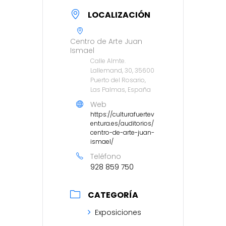
LOCALIZACIÓN
Centro de Arte Juan
Ismael
Calle Almte.
Lallemand, 30, 35600
Puerto del Rosario,
Las Palmas, España
Web
https://culturafuertev
entura.es/auditorios/
centro-de-arte-juan-
ismael/
Teléfono
928 859 750
CATEGORÍA
Exposiciones