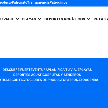
Producto
Patronato
Transparencia
Patrocinios
TU VIAJE
PLAYAS
DEPORTES ACUÁTICOS
RUTAS 
DESCUBRE FUERTEVENTURA
PLANIFICA TU VIAJE
PLAYAS
DEPORTES ACUÁTICOS
RUTAS Y SENDEROS
TICIAS
CONTACTO
CLUBES DE PRODUCTO
PATRONATO
AGENDA