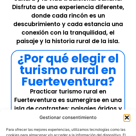
Disfruta de una experiencia diferente,
donde cada rincón es un
descubrimiento y cada estancia una
conexión con la tranquilidad, el
paisaje y la historia rural de la isla.
¿Por qué elegir el
turismo rural en
Fuerteventura?
Practicar turismo rural en
Fuerteventura es sumergirse en una
isla de contrastes: paisajes áridos y
espectaculares, pequeños pueblos
Gestionar consentimiento
con encanto, cielos limpios para ver
Para ofrecer las mejores experiencias, utilizamos tecnologías como las
las estrellas y una vida rural que
cookies para almacenar y/o acceder a la información del dispositivo. El