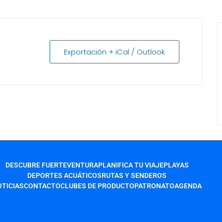
Exportación + iCal / Outlook
DESCUBRE FUERTEVENTURA
PLANIFICA TU VIAJE
PLAYAS
DEPORTES ACUÁTICOS
RUTAS Y SENDEROS
TICIAS
CONTACTO
CLUBES DE PRODUCTO
PATRONATO
AGENDA