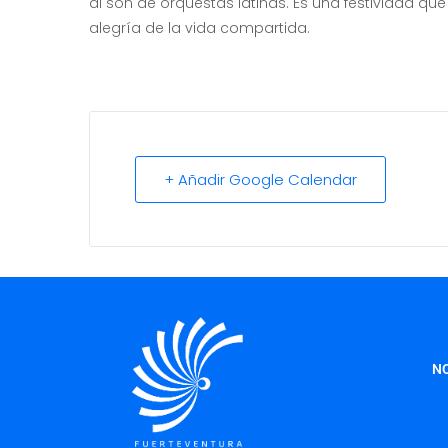
al son de orquestas latinas. Es una festividad qu
alegría de la vida compartida.
+ Añadir Google Calendar
NO