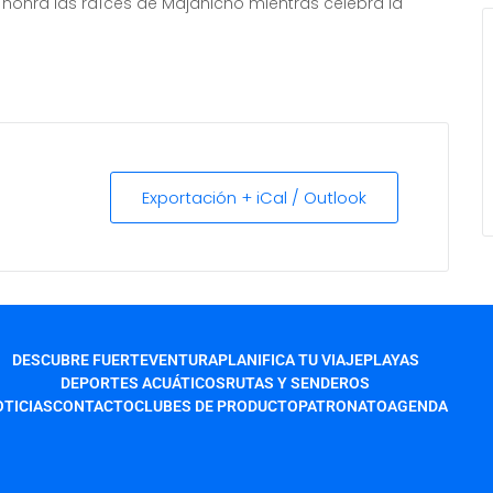
e honra las raíces de Majanicho mientras celebra la
Exportación + iCal / Outlook
DESCUBRE FUERTEVENTURA
PLANIFICA TU VIAJE
PLAYAS
DEPORTES ACUÁTICOS
RUTAS Y SENDEROS
TICIAS
CONTACTO
CLUBES DE PRODUCTO
PATRONATO
AGENDA