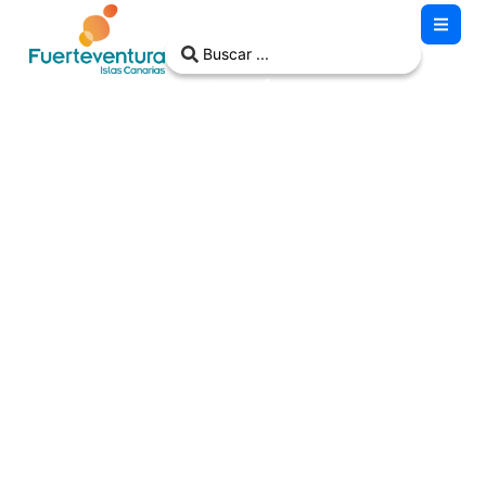
Panadería
Panateca