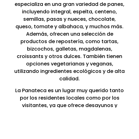
especializa en una gran variedad de panes,
incluyendo integral, espelta, centeno,
semillas, pasas y nueces, chocolate,
queso, tomate y albahaca, y muchos más.
Además, ofrecen una selección de
productos de repostería, como tartas,
bizcochos, galletas, magdalenas,
croissants y otros dulces. También tienen
opciones vegetarianas y veganas,
utilizando ingredientes ecológicos y de alta
calidad.
La Panateca es un lugar muy querido tanto
por los residentes locales como por los
visitantes, ya que ofrece desayunos y
meriendas deliciosos y saludables. El
ambiente es acogedor y el servicio es
amable y profesional. Además, cuentan
con una terraza donde puedes disfrutar del